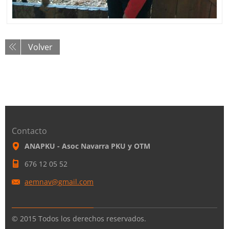
Volver
Contacto
ANAPKU - Asoc Navarra PKU y OTM
676 12 05 52
aemnav@g
mail.com
© 2015 Todos los derechos reservados.