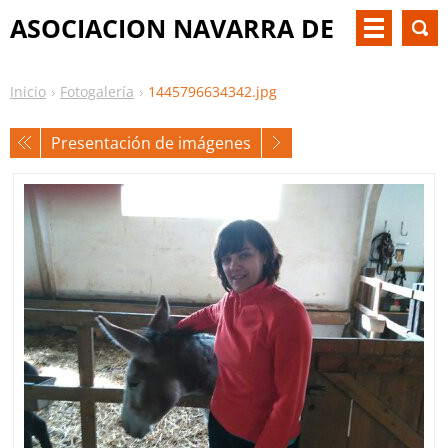
ASOCIACION NAVARRA DE
PKU Y OTM
Inicio
Fotogalería
1445796634342.jpg
Presentación de imágenes