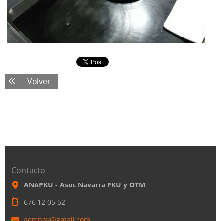
Volver
Contacto
ANAPKU - Asoc Navarra PKU y OTM
676 12 05 52
aemnav@g
mail.com