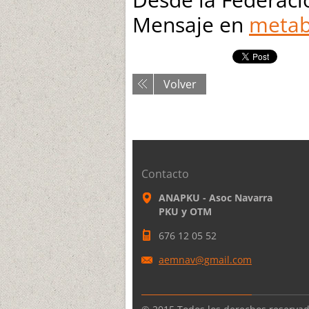
Mensaje en
metab
Volver
Contacto
ANAPKU - Asoc Navarra
PKU y OTM
676 12 05 52
aemnav@g
mail.com