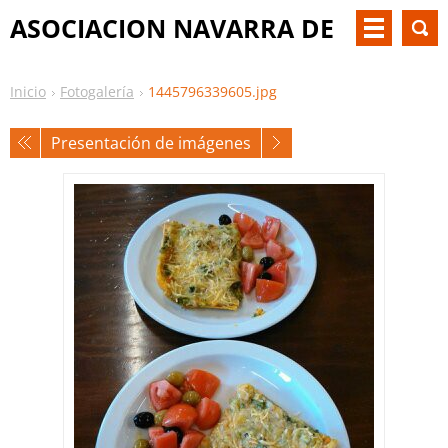
ASOCIACION NAVARRA DE
PKU Y OTM
Inicio
Fotogalería
1445796339605.jpg
Presentación de imágenes