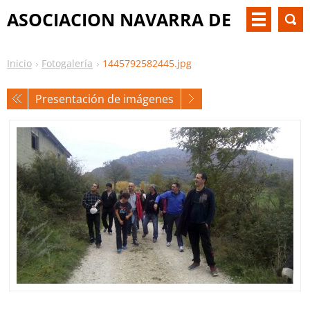
ASOCIACION NAVARRA DE
PKU Y OTM
Inicio
Fotogalería
1445792582445.jpg
Presentación de imágenes